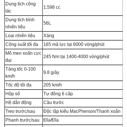
Dung tích công
1.598 cc
tác
Dung tích bình
56L
nhiên liệu
Loại nhiên liệu
Xăng
Công suất tối đa
165 mã lực tại 6000 vòng/phút
Mô men xoắn cực
245 Nm tại 1400-4000 vòng/phút
đại
Tăng tốc 0-100
9.8 giây
km/h
Tốc độ tối đa
205 km/h
Hộp số
Tự động 6 cấp
Hệ dẫn động
Cầu trước
Treo trước/sau
Độc lập kiểu MacPherson/Thanh xoắn
Phanh trước/sau
Đĩa/Đĩa