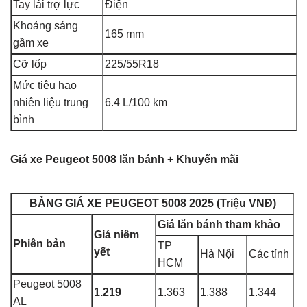
Tay lái trợ lực
Điện
Khoảng sáng
165 mm
gầm xe
Cỡ lốp
225/55R18
Mức tiêu hao
nhiên liệu trung
6.4 L/100 km
bình
Giá xe Peugeot 5008 lăn bánh + Khuyến mãi
BẢNG GIÁ XE PEUGEOT 5008 2025 (Triệu VNĐ)
Giá lăn bánh tham khảo
Giá niêm
Phiên bản
TP
yết
Hà Nội
Các tỉnh
HCM
Peugeot 5008
1.219
1.363
1.388
1.344
AL