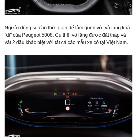
Người dùng sẽ cần thời gian để làm quen với vô lăng khá
“dị” của Peugeot 5008. Cụ thể, vô lăng được đặt thấp và
vát 2 đầu khác biệt với tất cả các mẫu xe có tại Việt Nam.