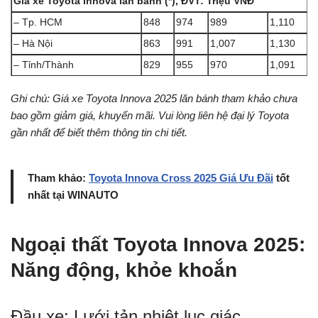
Giá xe Toyota Innova lăn bánh (*), ĐVT: Triệu VNĐ
– Tp. HCM
848
974
989
1,110
– Hà Nội
863
991
1,007
1,130
– Tỉnh/Thành
829
955
970
1,091
Ghi chú: Giá xe Toyota Innova 2025 lăn bánh tham khảo chưa
bao gồm giảm giá, khuyến mãi. Vui lòng liên hệ đại lý Toyota
gần nhất để biết thêm thông tin chi tiết.
Tham khảo:
Toyota Innova Cross 2025 Giá Ưu Đãi
tốt
nhất tại WINAUTO
Ngoại thất Toyota Innova 2025:
Năng động, khỏe khoắn
Đầu xe: Lưới tản nhiệt lục giác