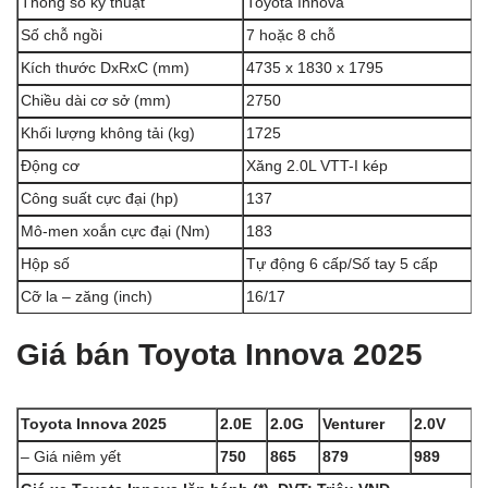
Thông số kỹ thuật
Toyota Innova
Số chỗ ngồi
7 hoặc 8 chỗ
Kích thước DxRxC (mm)
4735 x 1830 x 1795
Chiều dài cơ sở (mm)
2750
Khối lượng không tải (kg)
1725
Động cơ
Xăng 2.0L VTT-I kép
Công suất cực đại (hp)
137
Mô-men xoắn cực đại (Nm)
183
Hộp số
Tự động 6 cấp/Số tay 5 cấp
Cỡ la – zăng (inch)
16/17
Giá bán Toyota Innova 2025
Toyota Innova 2025
2.0E
2.0G
Venturer
2.0V
– Giá niêm yết
750
865
879
989