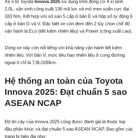
Xe ô tô Toyota
Innova 2025
sử dụng khối động cơ 4 xi lanh
2.0L, sản sinh công suất 136 mã lực và mô men xoắn cực đại
183 Nm. Kết hợp với số sàn 5 cấp ở bản E và hộp số tự động 6
cấp ở bản G và V. Đặc biệt xe còn đem đến 2 tùy chọn chế độ
vận hành là Eco (tiết kiệm nhiên liệu) và Power (công suất cao).
Dòng xe này còn nổi tiếng với khả năng vận hành tiết kiệm
nhiên liệu. Với bản V, mức tiêu hao nhiên liệu ở cung đường
ngoại ô chỉ là 7,8L/100km.
Hệ thống an toàn của Toyota
Innova 2025: Đạt chuẩn 5 sao
ASEAN NCAP
Độ tin cậy của Innova 2025 cũng được đánh giá là thuộc top
đầu phân khúc và đạt chuẩn 5 sao ASEAN NCAP. Bao gồm các
trang bị hiện đại như: