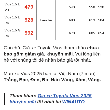
Vios 1.5 E
479
549
558
530
MT
Vios 1.5 E
528
Liên hệ
603
613
584
CVT
Vios 1.5 G
592
673
685
654
CVT
Ghi chú: Giá xe Toyota Vios tham khảo
chưa
bao gồm giảm giá, khuyến mãi
. Vui lòng liên
hệ với chúng tôi để nhận báo giá tốt nhất.
Màu xe Vios 2025 bán tại Việt Nam (7 màu):
Trắng, Bạc, Đen, Đỏ, Nâu Vàng, Xám, Vàng.
Tham khảo:
Giá xe Toyota Vios 2025
khuyến mãi
tốt nhất tại
WINAUTO