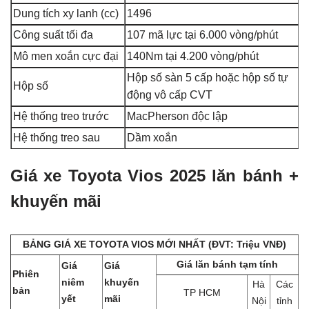
Dung tích xy lanh (cc)
1496
Công suất tối đa
107 mã lực tại 6.000 vòng/phút
Mô men xoắn cực đại
140Nm tại 4.200 vòng/phút
Hộp số sàn 5 cấp hoặc hộp số tự
Hộp số
động vô cấp CVT
Hệ thống treo trước
MacPherson độc lập
Hệ thống treo sau
Dầm xoắn
Giá xe Toyota Vios 2025 lăn bánh +
khuyến mãi
BẢNG GIÁ XE TOYOTA VIOS MỚI NHẤT (ĐVT: Triệu VNĐ)
Giá lăn bánh tạm tính
Giá
Giá
Phiên
niêm
khuyến
Hà
Các
bản
TP HCM
yết
mãi
Nội
tỉnh