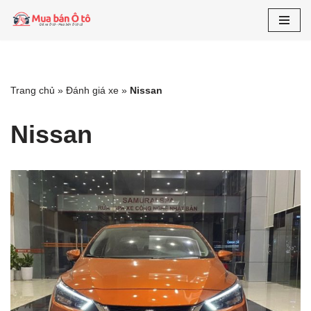
Chuyển
tới
nội
dung
Trang chủ
»
Đánh giá xe
»
Nissan
Nissan